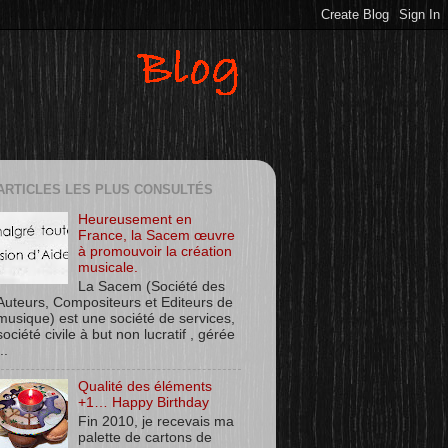
ARTICLES LES PLUS CONSULTÉS
Heureusement en
France, la Sacem œuvre
à promouvoir la création
musicale.
La Sacem (Société des
Auteurs, Compositeurs et Editeurs de
musique) est une société de services,
société civile à but non lucratif , gérée
..
Qualité des éléments
+1… Happy Birthday
Fin 2010, je recevais ma
palette de cartons de