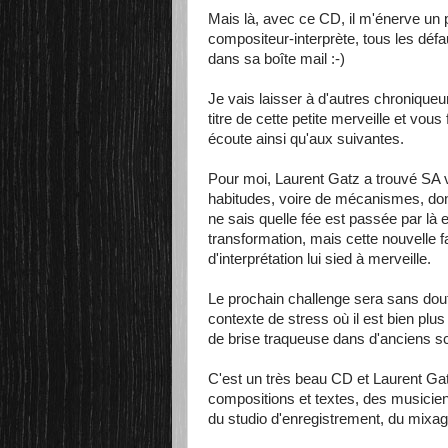
Mais là, avec ce CD, il m'énerve un p
compositeur-interprète, tous les défa
dans sa boîte mail :-)
Je vais laisser à d'autres chroniqueu
titre de cette petite merveille et vou
écoute ainsi qu'aux suivantes.
Pour moi, Laurent Gatz a trouvé SA v
habitudes, voire de mécanismes, dont
ne sais quelle fée est passée par là
transformation, mais cette nouvelle f
d'interprétation lui sied à merveille.
Le prochain challenge sera sans dout
contexte de stress où il est bien plus
de brise traqueuse dans d'anciens s
C'est un très beau CD et Laurent Gat
compositions et textes, des musiciens
du studio d'enregistrement, du mixag