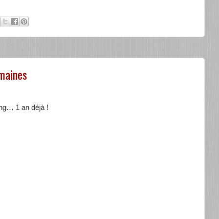
emaines
g… 1 an déjà !