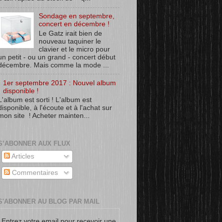
Sondage en septembre,
concert en décembre !
Le Gatz irait bien de
nouveau taquiner le
clavier et le micro pour
un petit - ou un grand - concert début
décembre. Mais comme la mode ...
1er septembre 2017 : Nouvel album
disponible !
L'album est sorti ! L'album est
disponible, à l'écoute et à l'achat sur
mon site ! Acheter mainten...
S’ABONNER AUX FLUX
Articles
Commentaires
S'ABONNER AU BLOG PAR MAIL
Entrez votre email pour recevoir une