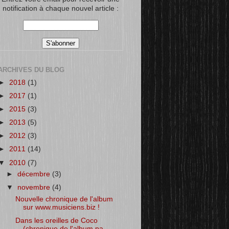
notification à chaque nouvel article :
ARCHIVES DU BLOG
►
2018
(1)
►
2017
(1)
►
2015
(3)
►
2013
(5)
►
2012
(3)
►
2011
(14)
▼
2010
(7)
►
décembre
(3)
▼
novembre
(4)
Nouvelle chronique de l'album
sur www.musiciens.biz !
Dans les oreilles de Coco
(chronique de l'album pa...