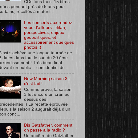
CDs tous frais. 15 titres
mûris pendant près de 5 ans pour
certains, récoltés à maturit...
Les concerts aux rendez-
vous d'ailleurs : Bilan,
perspectives, enjeux
géopolitiques, et
accessoirement quelques
photos :)
Ainsi s’achève une longue tournée de
2 dates dans tout le sud du 20 ème
arrondissement ! Très beau final
devant un public… confidentiel de ...
New Morning saison 3 :
c'est fait !
Comme prévu, la saison
3 fut encore un cran au
dessus des
précédentes :) La recette éprouvée
depuis la saison 2 augurait déjà d’un
bon conc...
Dis Gatzfather, comment
on passe à la radio ?
Un ancêtre du Gatzfather