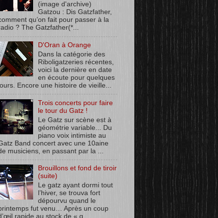
(image d'archive)
Gatzou : Dis Gatzfather,
comment qu’on fait pour passer à la
radio ? The Gatzfather(*...
D'Oran à Orange
Dans la catégorie des
Riboligatzeries récentes,
voici la dernière en date
en écoute pour quelques
jours. Encore une histoire de vieille...
Trois concerts pour faire
le tour du Gatz !
Le Gatz sur scène est à
géométrie variable... Du
piano voix intimiste au
Gatz Band concert avec une 10aine
de musiciens, en passant par la ...
Brouillons et fond de tiroir
(suite)
Le gatz ayant dormi tout
l’hiver, se trouva fort
dépourvu quand le
printemps fut venu… Après un coup
d’œil rapide au stock de « q...