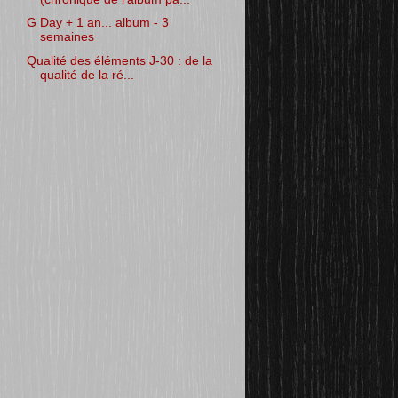
G Day + 1 an... album - 3
semaines
Qualité des éléments J-30 : de la
qualité de la ré...