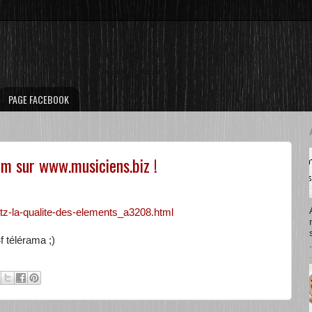
PAGE FACEBOOK
um sur www.musiciens.biz !
tz-la-qualite-des-elements_a3208.html
f télérama ;)
.