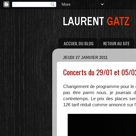
ACCUEIL DU BLOG
RETOUR AU SITE
JEUDI 27 JANVIER 2011
Concerts du 29/01 et 05/0
Changement de programme pour le 
pas être parmi nous, je jouerais 
contretemps. Le prix des places ser
12€ tarif réduit comme annoncé sur l’