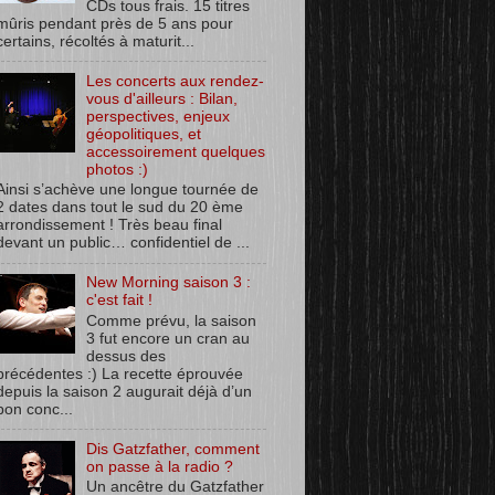
CDs tous frais. 15 titres
mûris pendant près de 5 ans pour
certains, récoltés à maturit...
Les concerts aux rendez-
vous d'ailleurs : Bilan,
perspectives, enjeux
géopolitiques, et
accessoirement quelques
photos :)
Ainsi s’achève une longue tournée de
2 dates dans tout le sud du 20 ème
arrondissement ! Très beau final
devant un public… confidentiel de ...
New Morning saison 3 :
c'est fait !
Comme prévu, la saison
3 fut encore un cran au
dessus des
précédentes :) La recette éprouvée
depuis la saison 2 augurait déjà d’un
bon conc...
Dis Gatzfather, comment
on passe à la radio ?
Un ancêtre du Gatzfather