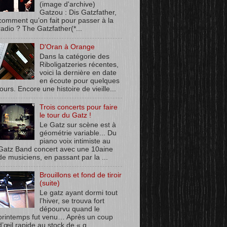
(image d'archive)
Gatzou : Dis Gatzfather,
comment qu’on fait pour passer à la
radio ? The Gatzfather(*...
D'Oran à Orange
Dans la catégorie des
Riboligatzeries récentes,
voici la dernière en date
en écoute pour quelques
jours. Encore une histoire de vieille...
Trois concerts pour faire
le tour du Gatz !
Le Gatz sur scène est à
géométrie variable... Du
piano voix intimiste au
Gatz Band concert avec une 10aine
de musiciens, en passant par la ...
Brouillons et fond de tiroir
(suite)
Le gatz ayant dormi tout
l’hiver, se trouva fort
dépourvu quand le
printemps fut venu… Après un coup
d’œil rapide au stock de « q...