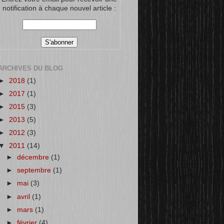
notification à chaque nouvel article :
ARCHIVES DU BLOG
►
2018
(1)
►
2017
(1)
►
2015
(3)
►
2013
(5)
►
2012
(3)
▼
2011
(14)
►
décembre
(1)
►
septembre
(1)
►
mai
(3)
►
avril
(1)
►
mars
(1)
►
février
(4)