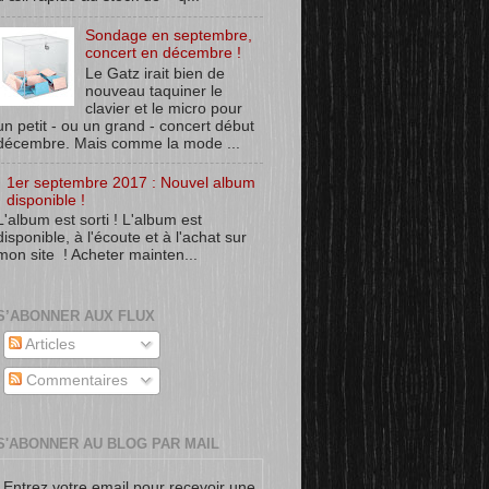
Sondage en septembre,
concert en décembre !
Le Gatz irait bien de
nouveau taquiner le
clavier et le micro pour
un petit - ou un grand - concert début
décembre. Mais comme la mode ...
1er septembre 2017 : Nouvel album
disponible !
L'album est sorti ! L'album est
disponible, à l'écoute et à l'achat sur
mon site ! Acheter mainten...
S’ABONNER AUX FLUX
Articles
Commentaires
S'ABONNER AU BLOG PAR MAIL
Entrez votre email pour recevoir une