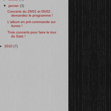
▼
janvier
(3)
Concerts du 29/01 et 05/02 :
demandez le programme !
L'album en pré-commande sur
itunes !
Trois concerts pour faire le tour
du Gatz !
►
2010
(7)