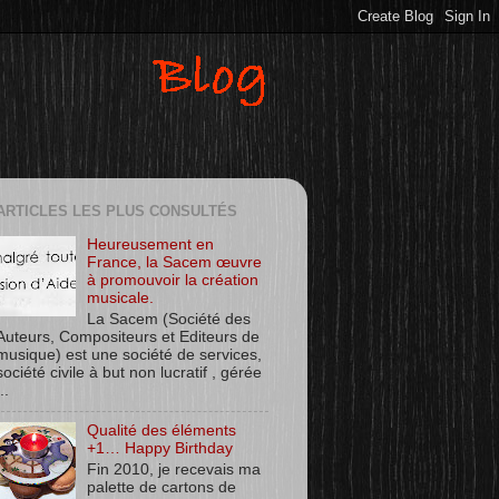
ARTICLES LES PLUS CONSULTÉS
Heureusement en
France, la Sacem œuvre
à promouvoir la création
musicale.
La Sacem (Société des
Auteurs, Compositeurs et Editeurs de
musique) est une société de services,
société civile à but non lucratif , gérée
..
Qualité des éléments
+1… Happy Birthday
Fin 2010, je recevais ma
palette de cartons de