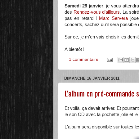
Samedi 29 janvier
, je vous attendr
des
Rendez-vous d’ailleurs
. La soir
pas en retard !
Marc Servera
jouer
concerts, sachez qu’il sera possible 
Sur ce, je m’en vais choisir les de
A bientôt !
1 commentaire:
DIMANCHE 16 JANVIER 2011
L'album en pré-commande su
Et voilà, ça devait arriver. Et pourtant
le son CD avec la pochette jolie et le 
L'album sera disponible sur toutes l