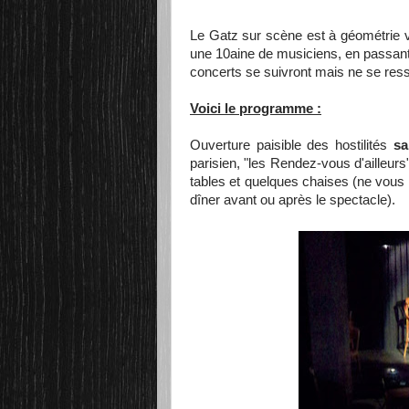
Le Gatz sur scène est à géométrie v
une 10aine de musiciens, en passant 
concerts se suivront mais ne se res
Voici le programme :
Ouverture paisible des hostilités
sa
parisien, "les Rendez-vous d'ailleur
tables et quelques chaises (ne vous in
dîner avant ou après le spectacle).